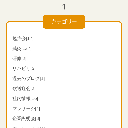
1
カテゴリー
勉強会[17]
鍼灸[127]
研修[2]
【ツボの場所】
手の甲、親指と人差し指の骨が交差するあたりのくぼ
リハビリ[5]
み部分、人差し指のやや骨側
過去のブログ[1]
有名なので、聞いたことがある方も多いかもしれませ
ん。
歓送迎会[2]
骨に向かって押すとズンと響く所です。
社内情報[16]
マッサージ[4]
【ツボの効果 】
合谷は、肌荒れ、ストレス、肩こり、頭痛、目の疲
企業説明会[3]
れ、風邪予防、むくみ、疲れ目、腹痛、肌の不調、シ