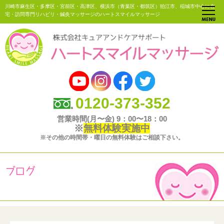
川崎市麻生区・多摩区・宮前区・高津区、横浜市（青葉区・都筑区）狛江市、稲城市中心に在
宅・訪問専門リハビリ・鍼灸マッサージのハートスマイルマッサージ
0120-373-352
営業時間(月〜金) 9：00〜18：00
※
無料体験実施中
※その他の時間帯・曜日の無料体験はご相談下さい。
ブログ