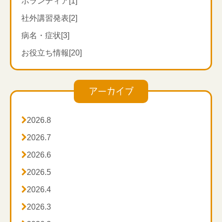
ボランティア[1]
ワ＆ほうれい線、うつ病の治療など幅広く使われる有
名なツボなんです。
社外講習発表[2]
また、気の巡りを良くし、脳に刺激が伝わりやすい場
病名・症状[3]
所だと言われています。
お役立ち情報[20]
その他にも、刺激を加えることでリンパの循環や血流
を改善し、体温を上げるだけでなく、大腸を整えるた
め免疫力アップの効果がある万能なツボです。
アーカイブ
反対の人差し指と親指でツボを挟むと、親指で押しや
すいです。

2026.8
ぜひ、試してみてください！

2026.7

2026.6

2026.5

2026.4

2026.3