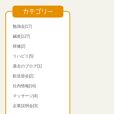
カテゴリー
勉強会[17]
鍼灸[127]
研修[2]
リハビリ[5]
過去のブログ[1]
歓送迎会[2]
社内情報[16]
マッサージ[4]
企業説明会[3]