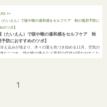
1/01 >>
（たいえん）で咳や喉の違和感をセルフケア 秋の風邪予防に
めのツボ】
淵（たいえん）で咳や喉の違和感をセルフケア 秋
邪予防におすすめのツボ】
冷え込みが強まり、木々の葉も色づき始める11月。空気の
進むにつれ、咳や喉の痛みなど風邪の症状が現れやすくな
。
、この時期のセルフケアに役立つツボ「太淵（たいえ
をご紹介します。呼吸器の不調だけでなく、手や腕の疲れ
きかける万能ツボとして知られています。
1