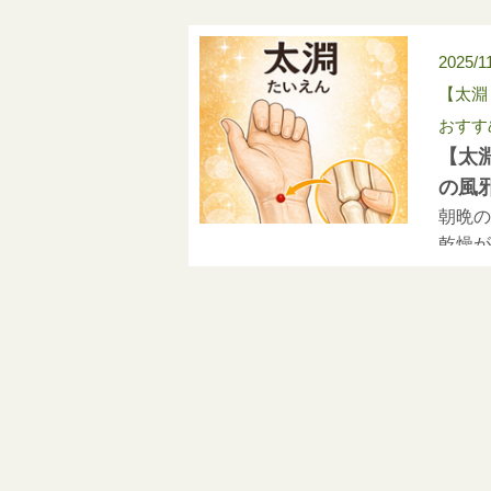
2025/1
【太淵
おすす
【太
の風
朝晩の
乾燥が
ります
今月は
ん）」
にも働