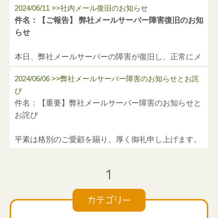
2024/06/11 >>社内メール復旧のお知らせ
件名：【ご報告】 弊社メールサーバー障害復旧のお知
らせ
本日、弊社メールサーバーの障害が復旧し、正常にメ
ールの送受信が可能となりました。
2024/06/06 >>弊社メールサーバー障害のお知らせとお詫
び
お客様には、メールの送受信ができないなど、大変な
件名：【重要】弊社メールサーバー障害のお知らせと
ご迷惑をおかけいたしましたことを深くお詫び申し上
お詫び
げます。
平素は格別のご愛顧を賜り、厚く御礼申し上げます。
復旧作業完了後、 お客様からのメールの受信を順次開
始しております。
先日より、弊社メールサーバーに障害が発生してお
1
り、お客様からのメールが正常に受信できない状況と
万が一、メールが届いていない場合は、お手数です
なっております。
が、再度送信いただけますと幸いです。
カテゴリー
現在、復旧作業を 全力で 進めておりますが、復旧ま
この度は、お客様にご不便とご心配をおかけし、誠に