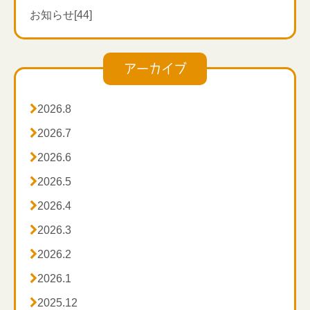
でにはお時間をいただく可能性がございます。
申し訳ございませんでした。
お知らせ[44]
お客様には大変ご迷惑をおかけいたしますが、下記の
なお、代替メールアドレスからご連絡いただいた皆様
代替 メールアドレス または お問い合わせフォーム か
には、順次ご返信させていただきます。
アーカイブ
らご連絡いただけますと幸いです。
この度は、お客様にご不便とご心配をおかけし、誠に

2026.8
代替メールアドレス: [h.s.m.ccs352@gmail.com ]
申し訳ございませんでした。
お問い合わせフォーム:

2026.7
https://peraichi.com/landing_pages/view/v39v6
今後とも、このような事態が発生しないよう、再発防

2026.6
止に努めてまいります。

2026.5
■ 緊急のご連絡
引き続き、弊社をご愛顧賜りますようお願い申し上げ

2026.4
緊急のご連絡は、以下の電話番号にて承ります。
ます。

2026.3
電話番号：0120―373―352

2026.2

2026.1
お客様には大変ご迷惑をおかけしておりますが、復旧

2025.12
まで今しばらくお待ちくださいますようお願い申し上