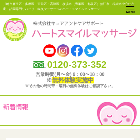
川崎市麻生区・多摩区・宮前区・高津区、横浜市（青葉区・都筑区）狛江市、稲城市中心に在
宅・訪問専門リハビリ・鍼灸マッサージのハートスマイルマッサージ
0120-373-352
営業時間(月〜金) 9：00〜18：00
※
無料体験実施中
※その他の時間帯・曜日の無料体験はご相談下さい。
新着情報