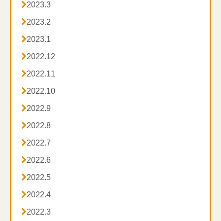

2023.3

2023.2
インスタグラム

2023.1
→
https://www.instagram.com/heart_smile_massage/

2022.12

2022.11
Twitter
→
https://twitter.com/h_s_m_49

2022.10

2022.9

2022.8

2022.7

2022.6

2022.5

2022.4

2022.3