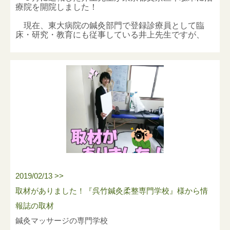
３）患者様・ご家族様も手洗いや咳エチケット、適度
※動物の映像を見るだけでも、愛しい気持ちが湧いて
療院を開院しました！
な換気等を行い感染予防にご協力をよろしくお願いい
訪問マッサージ業界で就職を考えている方、必見！
オキシトシンが増加する。
現在、
東大病院の鍼灸部門で登録診療員として臨
たします。
動画はこちらです。
※犬と見つめあったときに人間の体内のオキシトシン
床・研究・教育にも従事している井上先生ですが、
https://youtu.be/ZDHGmJxfmHE
は
3
倍以上に増加する。
※患者様様やご家族の皆様にはご不便ならびにご迷惑
ハートスマイルでの業務経験も糧にして、治療院で
さらに麻布大学の研究では、人と見つめあうことで、
の施術、往診でのマッサージ・鍼灸治療・機能訓練も
をおかけしますが、何卒ご理解とご協力を賜りますよ
犬の側にもオキシトシンが分泌されていることが分か
行っています。
うお願い申し上げます。
ってます
大切にしていることは、「常に新たなより良い治療
７、好きな人の写真を見る
を求めて研究し、患者様から深く信頼されること」。
３、お試し無料体験について
８、マッサージを「する」
これからも井上先生が活躍できるよう応援していき
マッサージされる側よりも、マッサージを「する」方
ます！
ウイルス感染予防対策を徹底し、ご訪問させて頂きま
がよりオキシトシンが増えるという実験結果が出てい
す。
るそうです！
その他、複数で「協力」して全員が「成功」するよう
な「達成感」を感じることでオキシトシンが分泌され
2019/02/13 >>
ることも分かっている用です。
取材がありました！『呉竹鍼灸柔整専門学校』様から情
下記、ＵＲＬが取材内容です。
報誌の取材
新型コロナウイルスでの自粛生活でストレスが溜まる
↓
鍼灸マッサージの専門学校
中、
http://kawasaki-senior.com/report/?