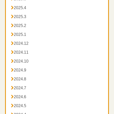
無料体験マッサージを
***************
ご希望
ハートスマイルマッサージ・川崎

2025.4
の方は下記まで！！
麻生

2025.3
０１２０―３７３―３５２
住所：川崎市麻生区千代ケ丘1-20-29グリーンハウス
ＴＥＬ：

2025.2
新百合103

2025.1
ハートスマイルマッサージ・川崎

2024.12
多摩

2024.11

2024.10
住所：川崎市多摩区宿河原3-10-13-101

2024.9
ハートスマイルマッサージ・横浜

2024.8
青葉

2024.7
住所：横浜市青葉区美しが丘5-13-6-201

2024.6
インスタグラム

2024.5
***********************
********************************
→
https://www.instagram.com/heart_smile_massage/