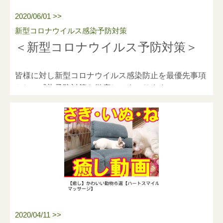
2020/06/01 >>
訪問マッサージ・鍼灸ってどんなことするの？
新型コロナウイルス感染予防対策
という方、動画はこちらから！
＜新型コロナウイルス予防対策＞
https://youtu.be/JkMzKeH9LXc
皆様に対し新型コロナウイルス感染防止を最優先事項
とし、感染予防対策を徹底してまいります。
動画はこちらです。
2020/04/11 >>
https://youtu.be/JkMzKeH9LXc