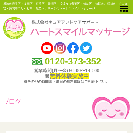
川崎市麻生区・多摩区・宮前区・高津区、横浜市（青葉区・都筑区）狛江市、稲城市中心に在
宅・訪問専門リハビリ・鍼灸マッサージのハートスマイルマッサージ
0120-373-352
営業時間(月〜金) 9：00〜18：00
※
無料体験実施中
※その他の時間帯・曜日の無料体験はご相談下さい。
ブログ