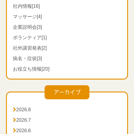
ハートスマイルマッサージ・川崎多
住所：川崎市多摩区宿河原3-10-13-101
社内情報[16]
住所：川崎市多摩区宿河原3-10-13-101
マッサージ[4]
ハートスマイルマッサージ・横浜
訪問鍼灸マッサージの対応地域エリアはこちら↓
企業説明会[3]
ハートスマイルマッサージ・横浜青
◎横浜市青葉区・都筑区
青葉
ボランティア[1]
◎東京都狛江市・稲城市・町田市
(
一部
)
住所：横浜市青葉区美しが丘5-13-6-201
住所：横浜市青葉区美しが丘5-13-6-201
◎川崎市麻生区・多摩区・宮前区・高津区
社外講習発表[2]
病名・症状[3]
***********************
**********************************
*********
お役立ち情報[20]
訪問マッサージ・鍼灸対応エリア
アーカイブ
川崎市麻生区、多摩区、宮前区、高津区の全域、

2026.8
横浜市青葉区、都筑区、

2026.7
東京都狛江市、稲城市と町田市の一部

2026.6