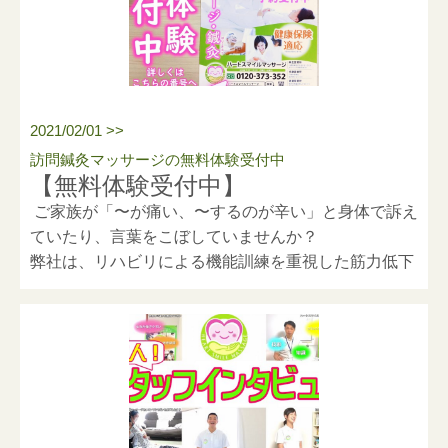
よる手足に麻痺がある方、
9pEt9rcD⁡
パーキンソン病等による難病疾患で、筋肉、関節が硬
く困っている方、
認知症等で、外出することが少なくなり筋力が低下し
てしまった方など
2021/02/01 >>
お困りの方がおりましたらお気軽にお問い合わせくだ
訪問鍼灸マッサージの無料体験受付中
さい。
【無料体験受付中】
ご家族が「〜が痛い、〜するのが辛い」と身体で訴え
また、訪問マッサージってどんなことをするの？
ていたり、言葉をこぼしていませんか？
健康保険を使った訪問マッサージというサービスを知
弊社は、リハビリによる機能訓練を重視した筋力低下
らない方はまだまだ大勢います。
や関節のこわばり、病気による麻痺などによって通院
より多くの方に知って頂けるよう、動画を作成しまし
が困難な方のために、マッサージや機能訓練、鍼灸を
た！
行っています。
興味、気になることがありましたら、ご気軽にご連絡
また、定期的訪問によってマッサージ、ストレッチ、
下さい！
関節可動域訓練、運動療法を行い筋力維持・向上、関
節可動域拡大、転倒予防、行います。
会話による精神的ケアなど様々な効果を期待できま