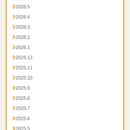

2026.5
無料体験マッサージを
ご希望の

2026.4
下記まで！！

2026.3

2026.2
０１２０―３７３―３５２
ＴＥＬ：
***********************
********************************

2026.1
**************

2025.12
訪問マッサージ・鍼灸対応エリア

2025.11

2025.10
川崎市麻生区、多摩区、宮前区、高津区の全域、
インスタグラム

2025.9
→
https://www.instagram.com/heart_smile_massage/
横浜市青葉区、都筑区、

2025.8
Twitter
→
https://twitter.com/h_s_m_49

2025.7
東京都狛江市、稲城市と町田市の一部

2025.6
********************************************* **********

2025.5