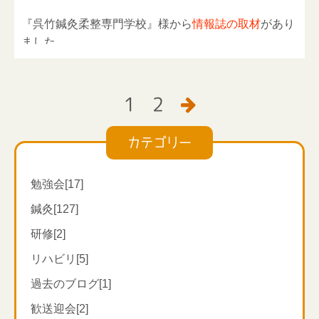
今回は、スタッフにお願いして、一緒に暮らしている
action=detail&report_id=545
『呉竹鍼灸柔整専門学校』様から
情報誌の取材
があり
動物の動画を集めてみました！
我々が事業として行っている在宅医療による訪問鍼灸
訪問鍼灸マッサージの対応地域エリアはこちら↓
ました。
動物のかわいさは癒し効果が大きいです！
マッサージ
◎横浜市青葉区・都筑区
世間一般的には、存じない方が多いので、広く世間一
◎東京都狛江市・稲城市・町田市
(
一部
)
卒業生の津止先生が、インタビューや訪問現場等の写
作成した動画はこちらです。癒されて下さい。
般に認知されることを切に願います。
◎川崎市麻生区・多摩区・宮前区・高津
真撮影をされました。
https://youtu.be/QYAFmpAzNDQ
1
2

********************************************* **********
在宅・訪問鍼灸マッサージに興味のある方の参考にな
カテゴリー
***************
れば良いなと思います。
リハリーサポート鍼灸室
https://www.rehary-sapport.com/
ハートスマイルマッサージ・川崎
勉強会[17]
麻生
********************************************* ************
鍼灸[127]
住所：川崎市麻生区千代ケ丘1-20-29グリーンハウス
**********
研修[2]
ハートスマイルマッサージ・川崎麻
新百合103
リハビリ[5]
住所：川崎市麻生区千代ケ丘1-20-29グリーンハウス
新
ハートスマイルマッサージ・川崎
過去のブログ[1]
合103
多摩
歓送迎会[2]