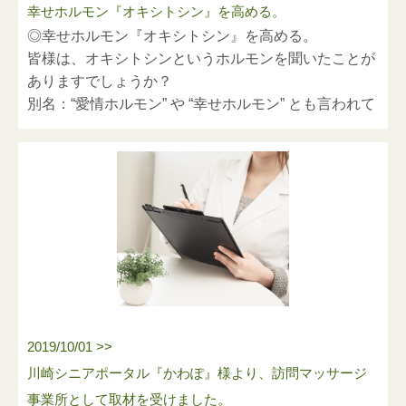
幸せホルモン『オキシトシン』を高める。
※新型コロナウイルス感染予防対策
◎幸せホルモン『オキシトシン』を高める。
のご案内
皆様は、オキシトシンというホルモンを聞いたことが
ありますでしょうか？
https://h-s-m-49.com/blog_detail/entry/62
1、感染予防対策について
別名：“愛情ホルモン” や “幸せホルモン” とも言われて
手洗い、手指の消毒、マスク着用等の感染予防対策に
います。
加え、
１）出勤前に検温し、発熱が認められる場合は出勤停
新たにフェイスシールドを装着しております。
止
２）毎日出社時の検温・記録簿への記載を徹底
３）勤務中、勤務外に係わらず、密閉・密集・密接の
状況回避
４）マスク着用、手洗い、うがい及び手指消毒を徹底
2019/10/01 >>
対応地域エリアは、主に横浜市・川崎市・狛江市で
５）施術道具、医療器具等の測定器具の消毒を徹底
す。
川崎シニアポータル『かわぽ』様より、訪問マッサージ
その効果は、幸せな気分になる・脳、心を癒してスト
◎横浜市青葉区・都筑区
事業所として取材を受けました。
６）事業所内の消毒、常時換気、接触頻度を避けて人