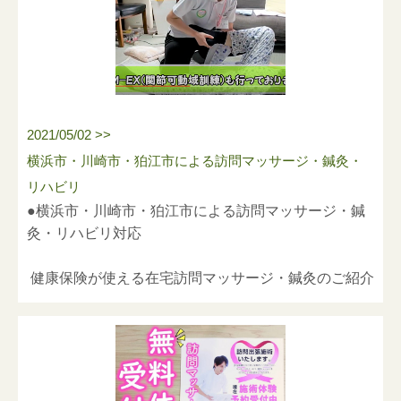
きた理由や、今後の展望などについて、当社代表の野
横浜市青葉区あざみ野1-21-6-201
澤が詳しく語っております。
■ 電話番号
045-532-9281（変更なし）
■ FAX番号
045-532-9282（変更なし）
2021/05/02 >>
同じ青葉区内での移転となりますが、今回の移転を機
横浜市・川崎市・狛江市による訪問マッサージ・鍼灸・
に、より一層地域に密着した迅速な対応と、患者様お
リハビリ
一人おひとりに寄り添った質の高いケアを目指して、
●横浜市・川崎市・狛江市による訪問マッサージ・鍼
スタッフ一同気持ちを新たに励んでまいります。
灸・リハビリ対応
今後とも変わらぬご愛顧を賜りますよう、心よりお願
い申し上げます。
健康保険が使える在宅訪問マッサージ・鍼灸のご紹介
冒頭部分は、YouTubeに公開しておりますので、ぜひ
マッサージ・鍼灸（はり・きゅう）・機能訓練等の施
ご覧ください。
術を行っております。
動画のURLは、以下の通りです。
主な対象疾患は、
脳卒中後遺症（脳梗塞、脳出血、クモ膜下出血等）に
https://youtu.be/m_YCBtwTkVA?si=FFdtOcq-