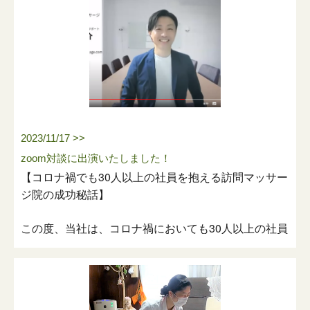
いつもハートスマイルマッサージを支えてくださり、
誠にありがとうございます。
この度、横浜青葉営業所は、さらなる体制強化とサー
ビス向上のため、2026年5月1日より事務所を「美し
が丘」から「あざみ野」へ移転し、新事務所にて業務
2023/11/17 >>
を開始いたしました。
zoom対談に出演いたしました！
【コロナ禍でも30人以上の社員を抱える訪問マッサー
【移転先のご案内】
ジ院の成功秘話】
※今回の移転に伴う電話番号・FAX番号の変更はござ
いません。
この度、当社は、コロナ禍においても30人以上の社員
これまで通りの番号にて、お問い合わせいただけま
を抱える訪問マッサージ院として、9月8日にzoom対
す。
談に出演いたしました。
■ 新住所
対談では、コロナ禍においても業績を伸ばすことがで
〒225-0011