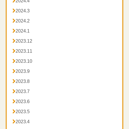

2024.4
**************
Twitter
→
https://twitter.com/h_s_m_49

2024.3
訪問マッサージ・鍼灸対応エリア

2024.2
川崎市麻生区、多摩区、宮前区、高津区の全域、

2024.1

2023.12
横浜市青葉区、都筑区、

2023.11
東京都狛江市、稲城市と町田市の一部

2023.10

2023.9
無料体験マッサージを

2023.8
ご希望
の方は下記まで！！

2023.7

2023.6
０１２０―３７３―３５２
ＴＥＬ：

2023.5

2023.4