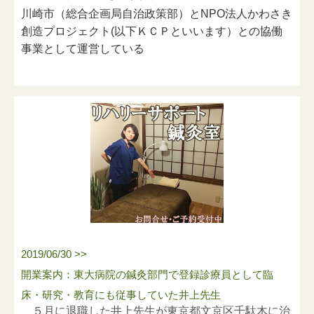
レスが緩和する・不安や恐怖心が減少する、体の痛み
◎東京都狛江市・稲城市・町田市
(
一部
)
川崎市（総合企画局自治政策部）とNPO法人かわさき
口密度を減らす
を和げたりする働きもあります。
◎川崎市麻生区・多摩区・宮前区・高津区
創造プロジェクト(以下ＫＣＰといいます）との協働
オキシトシンは、私達が行っているマッサージを受け
事業として運営している
７）時差出退勤、車通勤、バイク通勤、直行直帰等を
る側も、施術する側も増加すると言われております。
【ハートスマイルマッサージ】
認め、感染リスクを削減。
「川崎シニアポータル『かわぽ』」様より、取材を受
訪問鍼灸マッサージの対応地域エリアはこちら↓
日本テレビ「世界一受けたい授業」で「幸せホルモン
けました。
◎横浜市青葉区・都筑区
８）ミーティング及び研修等はオンライン上で実施。
オキシトシンで科学的に幸せになる方法」が過去に放
◎東京都狛江市・稲城市・町田市
(
一部
)
映されていて、８つの方法でオキシトシンが増加する
◎川崎市麻生区・多摩区・宮前区・高津区
２、患者様・ご家族様へのお願い
と説明されていました。
２、患者様・ご家族様へのお願い
テーマは『在宅で受ける鍼灸マッサージ・リハビ
１、
手をつないで見つめ合う
リ』
１）施術前後ともに手洗い及び消毒を徹底させて頂き
２、
大好物を食べる
ます。
３、
好意のある人とハグをする
４、
信頼する相手と電話する
+
さらに声を聞きながら
２）患者様の体温を確認するとともに感染症状がある
抱き枕を抱くと、電話の相手を抱きしめている感
2019/06/30 >>
場合は、担当医師・ケアマネージャー様・ご家族様に
覚が加わりオキシトシンは増加する。
開業案内：東大病院の鍼灸部門で登録診療員として臨
報告・相談をさせて頂きます。
５、アロマを嗅ぐ
床・研究・教育にも従事していた井上先生
６、かわいい動物を見る(映像を見るだけでも）
５月に退職した井上先生が東京都文京区千駄木に治