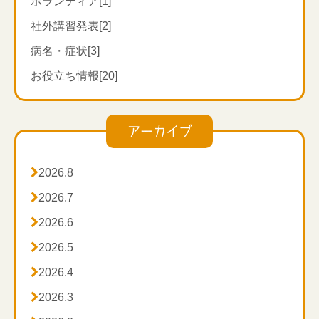
ボランティア[1]
ひざ痛は様々な疾患があります。歩きすぎで、ひざ周
りの筋肉や腱（筋肉と骨を結びつけている組織）が炎
社外講習発表[2]
症を起こした一時的なひざ痛や、変形性膝関節症によ
病名・症状[3]
る軟骨が原因によるひざ痛があります。
お役立ち情報[20]
それ以外にも半月板損傷、靭帯損傷、関節リウマチ、
偽痛風といった疾患や損傷が原因のひざ痛もありま
す。
今回は整形外科での典型的なこれら広範囲に渡る「ひ
アーカイブ
ざ痛」に関しての「知識、評価、鑑別」を研修しまし
た。

2026.8
「痛みの原因が、どこから出現しているかの評価や検

2026.7
査による鑑別を行った上で施術をしていきます。

2026.6

2026.5

2026.4

2026.3