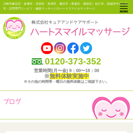
川崎市麻生区・多摩区・宮前区・高津区、横浜市（青葉区・都筑区）狛江市、稲城市中心に在
宅・訪問専門リハビリ・鍼灸マッサージのハートスマイルマッサージ
0120-373-352
営業時間(月〜金) 9：00〜18：00
※
無料体験実施中
※その他の時間帯・曜日の無料体験はご相談下さい。
ブログ