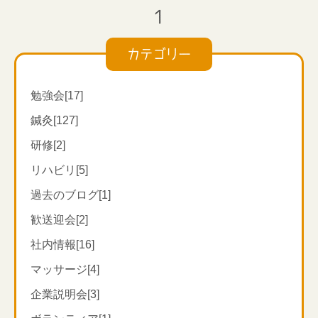
1
カテゴリー
勉強会[17]
鍼灸[127]
研修[2]
リハビリ[5]
過去のブログ[1]
歓送迎会[2]
社内情報[16]
マッサージ[4]
企業説明会[3]