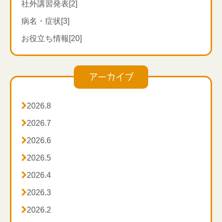
ん！」と頑なだったとか。
社外講習発表[2]
東洋医学のツボである足三里、手三里は、腸を整えて
病名・症状[3]
免疫力を上げてくれる効果があるので、積極的に押し
お役立ち情報[20]
たり、お灸をしたりして、ウイルスに負けない身体を
作っていきましょう！
アーカイブ

2026.8

2026.7

2026.6

2026.5

2026.4

2026.3

2026.2