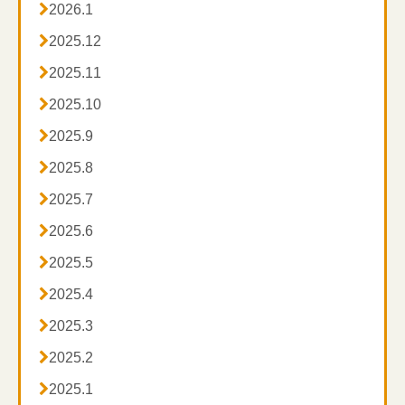

2026.1

2025.12
ハートスマイルマッサージ

2025.11
訪問鍼灸マッサージの対応地域エリアはこちら↓

2025.10
◎横浜市青葉区・都筑区

2025.9
◎東京都狛江市・稲城市・町田市
(
一部
)
◎川崎市麻生区・多摩区・宮前区・高津区

2025.8

2025.7

2025.6

2025.5

2025.4

2025.3

2025.2

2025.1