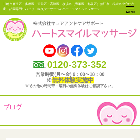
川崎市麻生区・多摩区・宮前区・高津区、横浜市（青葉区・都筑区）狛江市、稲城市中心に在
宅・訪問専門リハビリ・鍼灸マッサージのハートスマイルマッサージ
0120-373-352
営業時間(月〜金) 9：00〜18：00
※
無料体験実施中
※その他の時間帯・曜日の無料体験はご相談下さい。
ブログ