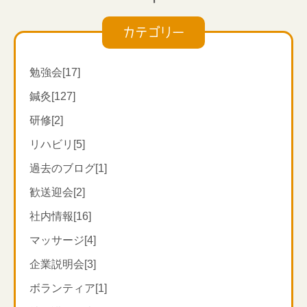
カテゴリー
勉強会[17]
鍼灸[127]
研修[2]
リハビリ[5]
新型コロナウイルスにかかると、胃腸症状が出やすい
過去のブログ[1]
と聞いております。
「足三里」は胃腸を整えることで有名な健康・長寿の
歓送迎会[2]
ツボとされ、お灸をすることで胃腸症状の予防が可能
社内情報[16]
になり、病気を予防し長生き出来るともされていま
マッサージ[4]
す。
また、奥の細道で有名な松尾芭蕉も、旅にでる前には
企業説明会[3]
必ず足三里にお灸をしていたと言いますいますし、
ボランティア[1]
「足三里に灸をしていない奴とは、一緒に旅に出