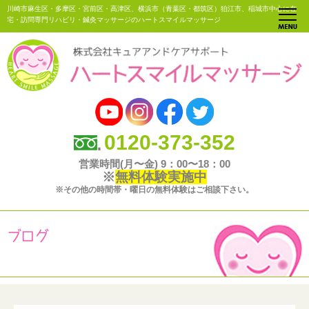
川崎市麻生区・多摩区・宮前区・高津区、横浜市（青葉区・都筑区）狛江市、稲城市中心に在
宅・訪問専門リハビリ・鍼灸マッサージのハートスマイルマッサージ
0120-373-352
営業時間(月〜金) 9：00〜18：00
※
無料体験実施中
※その他の時間帯・曜日の無料体験はご相談下さい。
ブログ