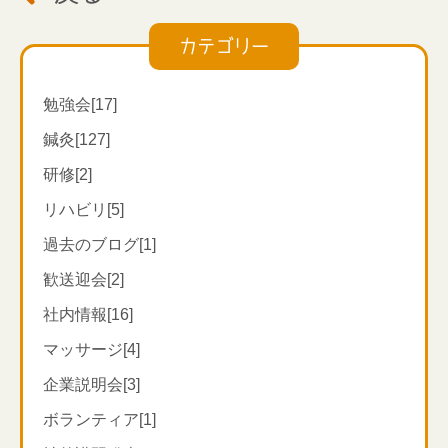
カテゴリー
勉強会[17]
鍼灸[127]
研修[2]
リハビリ[5]
過去のブログ[1]
歓送迎会[2]
社内情報[16]
マッサージ[4]
企業説明会[3]
ボランティア[1]