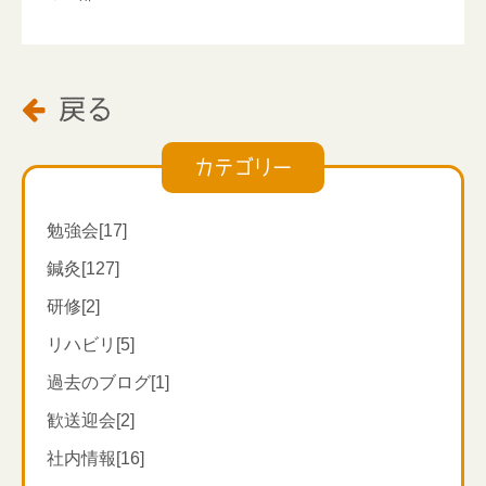
戻る

カテゴリー
勉強会[17]
鍼灸[127]
研修[2]
リハビリ[5]
過去のブログ[1]
歓送迎会[2]
社内情報[16]