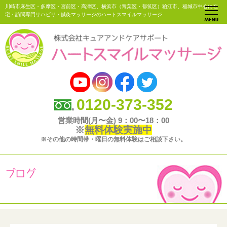
川崎市麻生区・多摩区・宮前区・高津区、横浜市（青葉区・都筑区）狛江市、稲城市中心に在
宅・訪問専門リハビリ・鍼灸マッサージのハートスマイルマッサージ
0120-373-352
営業時間(月〜金) 9：00〜18：00
※
無料体験実施中
※その他の時間帯・曜日の無料体験はご相談下さい。
ブログ