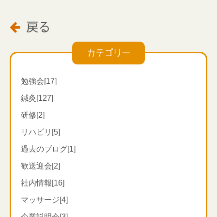
戻る

カテゴリー
勉強会[17]
鍼灸[127]
研修[2]
リハビリ[5]
過去のブログ[1]
歓送迎会[2]
社内情報[16]
マッサージ[4]
企業説明会[3]