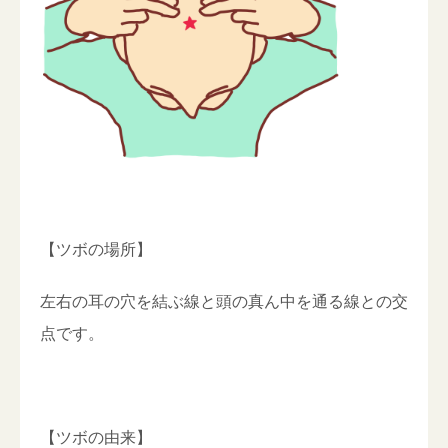
【ツボの場所】
左右の耳の穴を結ぶ線と頭の真ん中を通る線との交
点です。
【ツボの由来】