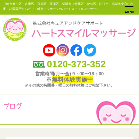
川崎市麻生区・多摩区・宮前区・高津区、横浜市（青葉区・都筑区）狛江市、稲城市中心に在
宅・訪問専門リハビリ・鍼灸マッサージのハートスマイルマッサージ
0120-373-352
営業時間(月〜金) 9：00〜18：00
※
無料体験実施中
※その他の時間帯・曜日の無料体験はご相談下さい。
ブログ