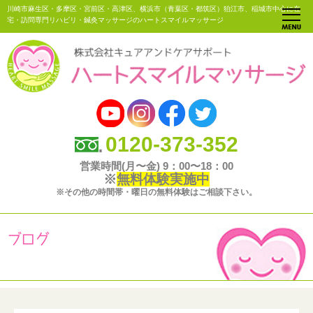
川崎市麻生区・多摩区・宮前区・高津区、横浜市（青葉区・都筑区）狛江市、稲城市中心に在
宅・訪問専門リハビリ・鍼灸マッサージのハートスマイルマッサージ
0120-373-352
営業時間(月〜金) 9：00〜18：00
※
無料体験実施中
※その他の時間帯・曜日の無料体験はご相談下さい。
ブログ