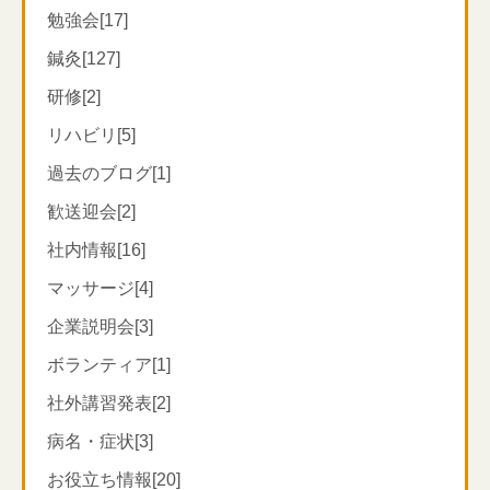
勉強会[17]
鍼灸[127]
研修[2]
リハビリ[5]
過去のブログ[1]
歓送迎会[2]
社内情報[16]
マッサージ[4]
企業説明会[3]
ボランティア[1]
社外講習発表[2]
病名・症状[3]
お役立ち情報[20]