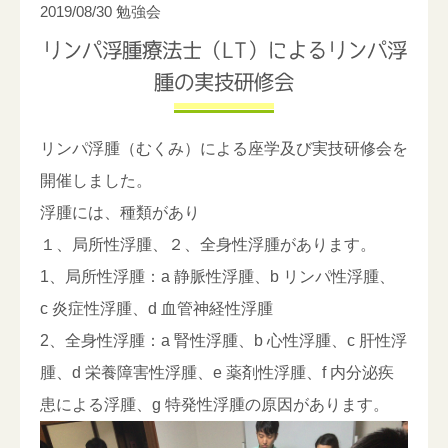
2019/08/30
勉強会
リンパ浮腫療法士（LT）によるリンパ浮
腫の実技研修会
リンパ浮腫（むくみ）による座学及び実技研修会を
開催しました。
浮腫には、種類があり
１、局所性浮腫、２、全身性浮腫があります。
1、
局所性浮腫：a
静脈性浮腫、b
リンパ性浮腫、
c
炎症性浮腫、d
血管神経性浮腫
2、全身性浮腫：
a
腎性浮腫、
b
心性浮腫、
c
肝性浮
腫、
d
栄養障害性浮腫、
e
薬剤性浮腫、
f
内分泌疾
患による浮腫、
g
特発性浮腫の原因があります。