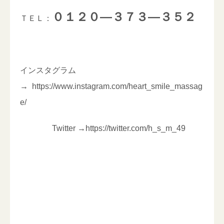
０１２０―３７３―３５２
ＴＥＬ：
インスタグラム
→
https://www.instagram.com/heart_smile_massag
e/
Twitter
→
https://twitter.com/h_s_m_49