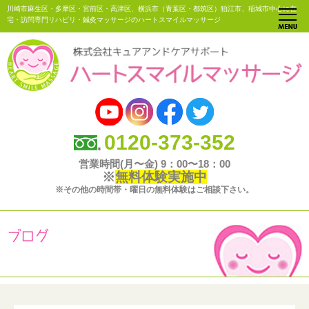
川崎市麻生区・多摩区・宮前区・高津区、横浜市（青葉区・都筑区）狛江市、稲城市中心に在
宅・訪問専門リハビリ・鍼灸マッサージのハートスマイルマッサージ
0120-373-352
営業時間(月〜金) 9：00〜18：00
※
無料体験実施中
※その他の時間帯・曜日の無料体験はご相談下さい。
ブログ