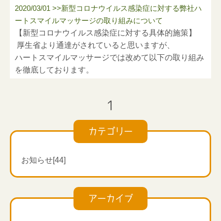
2020/03/01 >>新型コロナウイルス感染症に対する弊社ハ
ートスマイルマッサージの取り組みについて
【新型コロナウイルス感染症に対する具体的施策】
厚生省より通達がされていると思いますが、
ハートスマイルマッサージでは改めて以下の取り組み
を徹底しております。
①
個人の感染予防
・手指衛生による石鹸での手洗いやうがい、咳・くし
1
ゃみエチケットの励行
・アルコール手指消毒・マスクの着用
カテゴリー
・休日の人込みやイベント等への自粛
・患者様がお休みの場合、出勤時間をずらしで勤務可
能（満員電車対策）
お知らせ[44]
②健康状態のモニタリング
・毎朝、体温測定を義務化、社内記録の確認
アーカイブ
・発熱（
37.5
度以上）した場合は、出勤せず自宅待機
・発熱がなくても体調不良の徴候が見られる場合、出