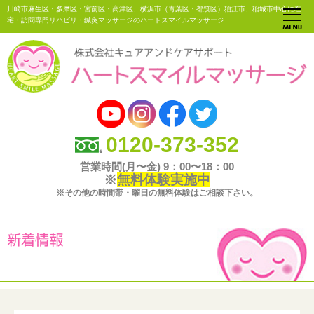
川崎市麻生区・多摩区・宮前区・高津区、横浜市（青葉区・都筑区）狛江市、稲城市中心に在
宅・訪問専門リハビリ・鍼灸マッサージのハートスマイルマッサージ
0120-373-352
営業時間(月〜金) 9：00〜18：00
※
無料体験実施中
※その他の時間帯・曜日の無料体験はご相談下さい。
新着情報