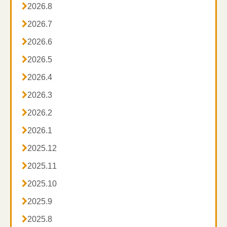

2026.8
勤させないことを徹底

2026.7
③職域の消毒

2026.6
・手洗いやアルコール手指消毒の徹底

2026.5
・衣服、鞄、物の消毒を徹底
(
現在アルコール消毒が
不足している為、次亜塩素酸水を使用しております
)

2026.4

2026.3
新型コロナウイルスについて不安を抱えている方がい
る中、訪問マッサージ・鍼灸を必要とされている方も

2026.2
いらっしゃいます。

2026.1

2025.12
ハートスマイルマッサージでは、しっかりと対策を行
った上で、患者様宅やご施設様にご訪問させていただ

2025.11
いております。

2025.10
これからも新型コロナウイルス感染症のリスクを最大

2025.9
限抑えつつ、訪問して参りますので、どうぞよろしく

2025.8
お願いします。