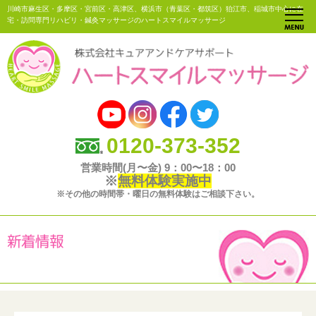
川崎市麻生区・多摩区・宮前区・高津区、横浜市（青葉区・都筑区）狛江市、稲城市中心に在
宅・訪問専門リハビリ・鍼灸マッサージのハートスマイルマッサージ
0120-373-352
営業時間(月〜金) 9：00〜18：00
※
無料体験実施中
※その他の時間帯・曜日の無料体験はご相談下さい。
新着情報