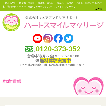
川崎市麻生区・多摩区・宮前区・高津区、横浜市（青葉区・都筑区）狛江市、稲城市中心に在
宅・訪問専門リハビリ・鍼灸マッサージのハートスマイルマッサージ
0120-373-352
営業時間(月〜金) 9：00〜18：00
※
無料体験実施中
※その他の時間帯・曜日の無料体験はご相談下さい。
新着情報