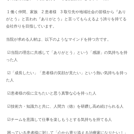
1
働く仲間、家族
2
患者様
3
取引先や地域社会の皆様から『あり
がとう』と言われ『ありがとう』と言ってもらえるよう誇りを持てる
会社作りを目指しています。
当院が求める人材は、以下のようなマインドを持つ方です。
☑
当院の理念に共感して「ありがとう」という「感謝」の気持ちを持
った人
☑
「成長したい」「患者様の笑顔が見たい」という熱い気持ちを持っ
た人
☑
患者様の役に立ちたいと思う真摯な心を持った人
☑
技術力・知識力と共に、人間力（徳）を研鑽し高め続けられる人
☑
チームを意識して仕事を楽しもうとする気持ちを持てる人
困っている患者様に対して「心から寄り添える治療家になりたい！」