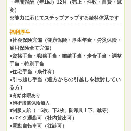
・年間報酬（年1回）12月（売上・件数・自費・鍼
灸）
※能力に応じてステップアップする給料体系です
福利厚生
■社会保険完備（健康保険・厚生年金・労災保険・
雇用保険全て完備）
■資格手当・職務手当・業績手当・歩合手当・調整
手当・特別手当
■住宅手当（条件有）
遠方からの引越しを検討してい
■引っ越し手当（
る方）
■
有給休暇あり
■施術賠償保険加入
■制服支給（上5枚、下2枚、防寒具上下、靴等）
■バイク通勤可（社内貸出可）
■電動自転車可（往診可）