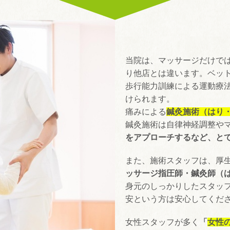
当院は、マッサージだけで
り他店とは違います。ベッ
歩行能力訓練による運動療
けられます。
痛みによる
鍼灸施術（はり
鍼灸施術は自律神経調整や
をアプローチするなど、と
また、施術スタッフは、厚
ッサージ指圧師・鍼灸師（
身元のしっかりしたスタッ
安という方は安心してくだ
女性スタッフが多く
「
女性