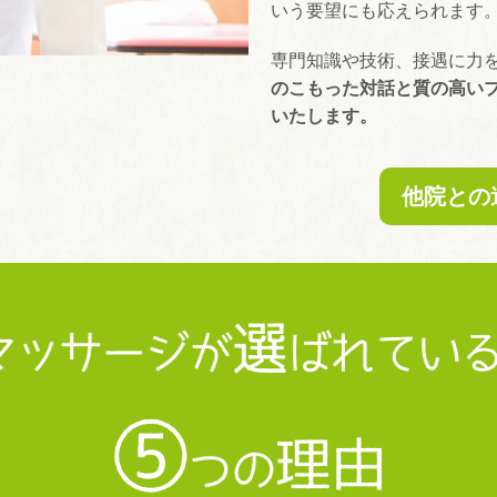
いう要望にも応えられます
専門知識や技術、接遇に力
のこもった対話と質の高い
いたします。
他院との
選
マッサージが
ばれてい
⑤
理由
つの