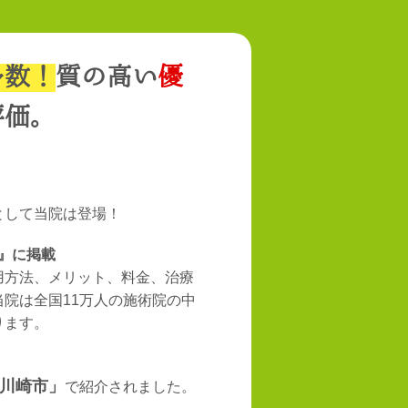
多数！
質の高い
優
評価。
として当院は登場！
術』に掲載
用方法、メリット、料金、治療
院は全国11万人の施術院の中
ります。
川崎市」
で紹介されました。