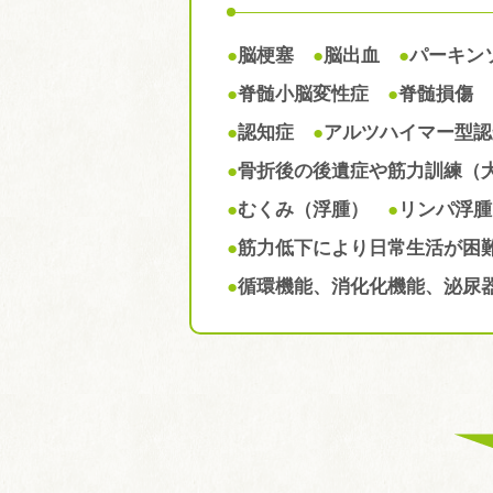
●
脳梗塞
●
脳出血
●
パーキン
●
脊髄小脳変性症
●
脊髄損傷
●
認知症
●
アルツハイマー型認
●
骨折後の後遺症や筋力訓練（
●
むくみ（浮腫）
●
リンパ浮
●
筋力低下により日常生活が
●
循環機能、消化化機能、泌尿