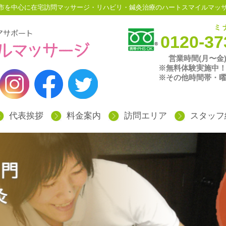
稲城市を中心に在宅訪問マッサージ・リハビリ・鍼灸治療のハートスマイルマッ
ミ
0120-37
営業時間(月〜金)
※無料体験実施中
※その他時間帯・
代表挨拶
料金案内
訪問エリア
スタッフ