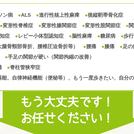
ソン病
●
ALS
●
進行性核上性麻痺
●
後縦靭帯骨化症
●
変形性脊椎症
●
変形性膝関節症
●
変形性股関節症
●
関
知症
●
レビー小体型認知症
●
脳性麻痺
●
糖尿病
●
歩行
大腿骨頸部骨折、腰椎圧迫骨折等）
●
腰痛
●
膝痛
●
足の
腫
●
手足の関節が硬い（関節拘縮の改善）
困難
●
脊柱管狭窄症
器能、自律神経機能（便秘等）、もう一度歩きたい、自分の
もう大丈夫です！
お任せください！