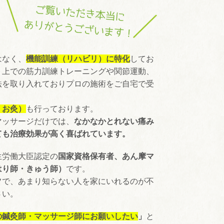
ご覧いただき本当に
ありがとうございます！
はなく、
機能訓練（リハビリ）
に特化
してお
ト上での筋力訓練トレーニングや関節運動、
法を取り入れておりプロの施術をご自宅で受
・お灸）
も行っております。
マッサージだけでは、
なかなかとれない痛み
ても治療効果が高く喜ばれています。
生労働大臣認定の
国家資格保有者、あん摩マ
はり師・きゅう師）
です。
フで、あまり知らない人を家にいれるのが不
さい。
の鍼灸師・マッサージ師にお願いしたい
」
と