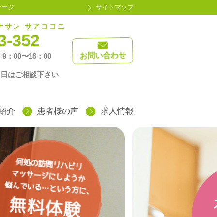
サージ
サイトマップ
ナサン サアココニ
3-352
お問い合わせ
 9：00〜18：00
！
曜日はご相談下さい
紹介
患者様の声
求人情報