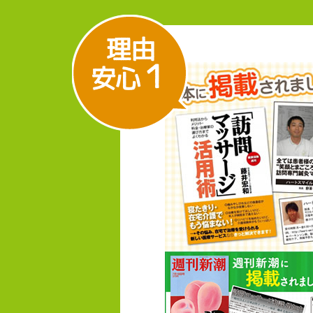
理由
し
１
安心