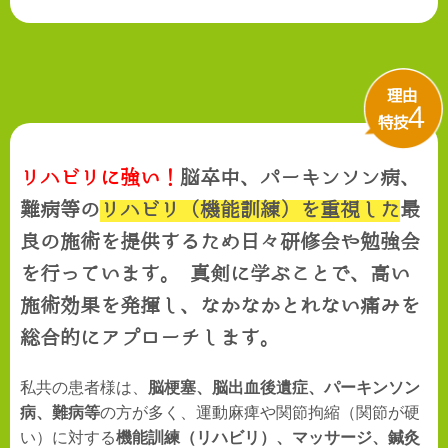
理由
4
特技
リハビリに強い！
脳卒中、パーキンソン病、
難病等の
リハビリ（機能訓練）を重視した
最
良の施術を提供するため日々研修会や勉強会
を行っています。 真剣に学ぶことで、高い
施術効果を発揮し、なかなかとれない痛みを
総合的にアプローチします。
私共の患者様は、
脳梗塞、脳出血後遺症、パーキンソン
病、難病等
の方が多く、運動麻痺や関節拘縮（関節が硬
い）に対する
機能訓練（リハビリ）、マッサージ、鍼灸