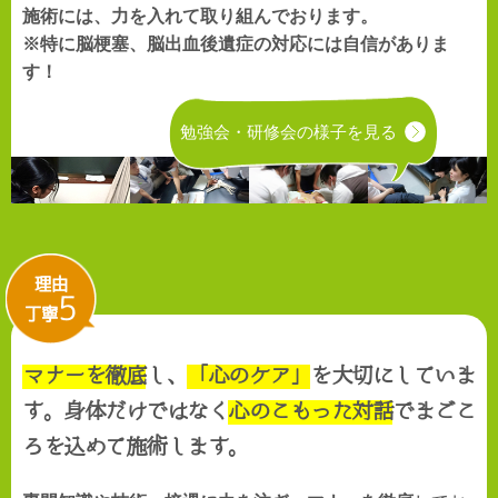
施術には、力を入れて取り組んでおります。
※特に脳梗塞、脳出血後遺症の対応には自信がありま
す！
勉強会・研修会の様子を見る
理由
5
丁寧
マナーを徹底
し、
「心のケア」
を大切にしていま
す。身体だけではなく
心のこもった対話
でまごこ
ろを込めて施術します。