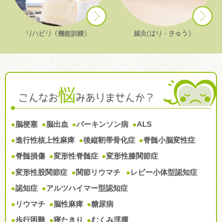
リハビリ（機能訓練）
鍼灸(はり・きゅう）
悩
こんなお
みありませんか？
●
脳梗塞
●
脳出血
●
パーキンソン病
●
ALS
●
進行性核上性麻痺
●
後縦靭帯骨化症
●
脊髄小脳変性症
●
脊髄損傷
●
変形性脊髄症
●
変形性膝関節症
●
変形性股関節症
●
関節リウマチ
●
レビー小体型認知症
●
認知症
●
アルツハイマー型認知症
●
リウマチ
●
脳性麻痺
●
糖尿病
●
歩行困難
●
寝たきり
●
むくみ浮腫