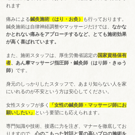
れます
痛みによる
鍼灸施術（はり・お灸）
も行っております。
鍼灸施術は自律神経調整やマッサージだけでは、
なかな
かとれない痛みをアプローチするなど、とても施術効果
が高く喜ばれています。
また、施術スタッフは、厚生労働省認定の
国家資格保有
者
、あん摩マッサージ指圧師・鍼灸師（はり師・きゅう
師）
です。
身元のしっかりしたスタッフで、あまり知らない人を家
にいれるのが不安という方は安心してください。
女性スタッフが多く
「女性の鍼灸師・マッサージ師にお
願いしたい」
という要望にも応えられます。
専門知識や技術、接遇に力を注ぎ、マナーを徹底してお
りますので、
心のこもった対話と質の高いプロの施術を