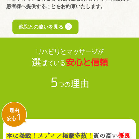
患者様へ提供することをお約束いたします。
他院との違いを見る
リハビリとマッサージが
選
安心と信頼
ばている
5
理由
つの
理由
1
安心
本に掲載！メディア掲載多数！
質の高い
優良