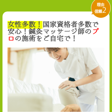
理由
2
信頼
女性多数！
国家資格者多数
で
安心！鍼灸マッサージ師の
プ
ロ
の施術をご自宅で！