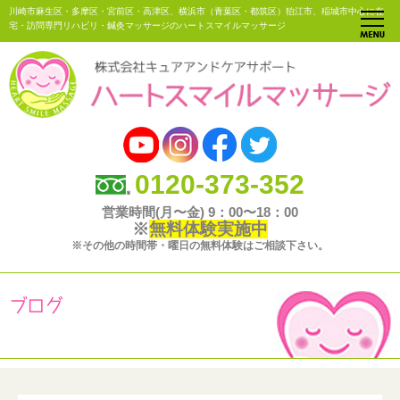
川崎市麻生区・多摩区・宮前区・高津区、横浜市（青葉区・都筑区）狛江市、稲城市中心に在
宅・訪問専門リハビリ・鍼灸マッサージのハートスマイルマッサージ
0120-373-352
営業時間(月〜金) 9：00〜18：00
※
無料体験実施中
※その他の時間帯・曜日の無料体験はご相談下さい。
ブログ