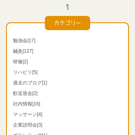
1
カテゴリー
勉強会[17]
鍼灸[127]
研修[2]
リハビリ[5]
過去のブログ[1]
【ツボの場所】
歓送迎会[2]
このツボは瞳孔の下、だいたい小鼻のまっすぐ横に位
社内情報[16]
置し、
マッサージ[4]
瞳の真下のくぼんでいる所から、指一本分（約
1cm）下がったところに位置します。
企業説明会[3]