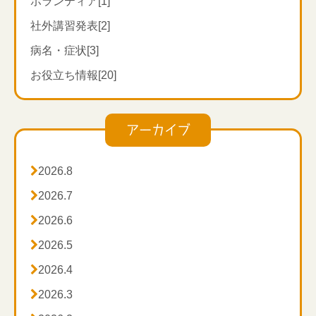
ボランティア[1]
【名前の由来】
社外講習発表[2]
「四方八方を白い光で満たす」という意味があるよう
病名・症状[3]
に、目の疾患に効果があることが名前の由来です。
お役立ち情報[20]
【ツボの効能】
アーカイブ
由来どおり、「四白」は、眼精疲労をはじめ、目の充
血・かゆみ、視力回復などに効果があります。
また、頭痛・めまいなどにも効き、さらに顔の血流を

2026.8
整え、筋肉の緊張をほぐすため、

2026.7
顔のむくみ、しみ、しわ、くすみ、目のクマを解消
し、透明感のある美肌や小顔効果など美容効果も期待

2026.6
できる、

2026.5
「美人のツボ」とも言われているように女性にとって

2026.4
も嬉しいツボなのです。

2026.3
親指以外の 4 本の指、自分の押しやすい指の腹を使っ