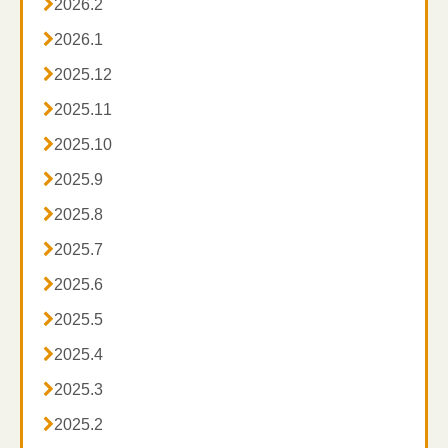

2026.2
て気持ち良い強さで押し、
クルクルと円を描くようにマッサージしてみましょ

2026.1
う。

2025.12
このとき、顔をやや上向きにするとツボをとらえやす

2025.11
いのでオススメです。
左右のツボを両手で同時に押してもOK。

2025.10

2025.9

2025.8

2025.7

2025.6

2025.5

2025.4

2025.3

2025.2